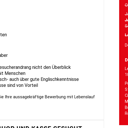
O
J
J
S
sten
L
D
aber
D
Besucherandrang nicht den Überblick
L
mit Menschen
1
sch- auch über gute Englischkenntnisse
P
se sind von Vorteil
S
C
ie Ihre aussagekräftige Bewerbung mit Lebenslauf
M
B
R