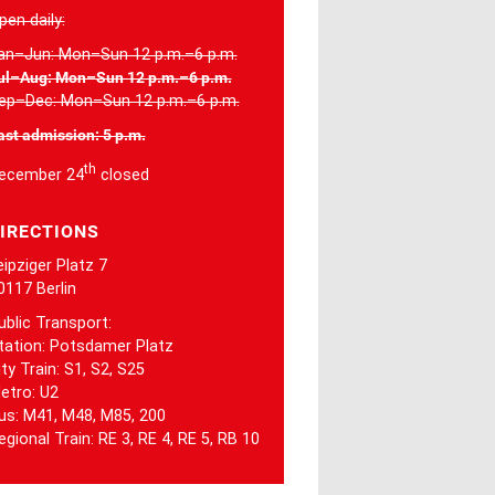
pen daily:
an–Jun: Mon–Sun 12 p.m.–6 p.m.
ul–Aug: Mon–Sun 12 p.m.–6 p.m.
ep–Dec: Mon–Sun 12 p.m.–6 p.m.
ast admission: 5 p.m.
th
ecember 24
closed
IRECTIONS
eipziger Platz 7
0117 Berlin
ublic Transport:
tation: Potsdamer Platz
ity Train: S1, S2, S25
etro: U2
us: M41, M48, M85, 200
egional Train: RE 3, RE 4, RE 5, RB 10