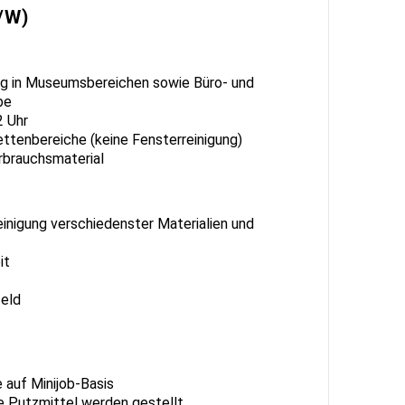
/W)
ung in Museumsbereichen sowie Büro- und
be
2 Uhr
ettenbereiche (keine Fensterreinigung)
rbrauchsmaterial
einigung verschiedenster Materialien und
it
eld
 auf Minijob-Basis
e Putzmittel werden gestellt