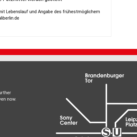
 mit Lebenslauf und Angabe des frühestmöglichem
iberlin.de
urther
ven now.