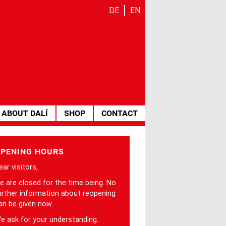
DE
EN
ABOUT DALÍ
SHOP
CONTACT
PENING HOURS
ear visitors,
e are closed for the time being. No
urther information about reopening
an be given now.
e ask for your understanding.