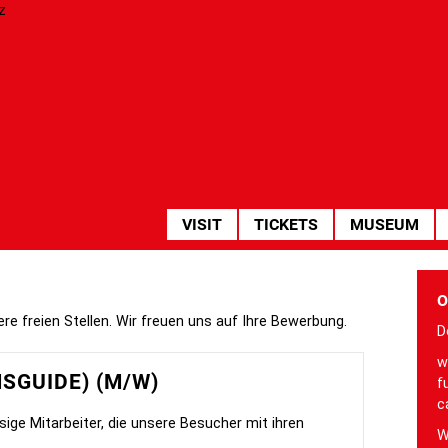
HAUPTNAVIGATION
VISIT
TICKETS
MUSEUM
O
ere freien Stellen. Wir freuen uns auf Ihre Bewerbung.
D
w
SGUIDE) (M/W)
f
c
sige Mitarbeiter, die unsere Besucher mit ihren
W