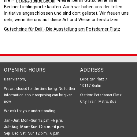
href="
https://helfen.berlin
">helfen.berlin Gutscheine Ihrer
Berliner Lieblingsorte kaufen. Auch wir haben uns der tollen
Initiative angeschlossen und sind dort gelistet. Wir freuen uns
sehr, wenn Sie uns auf diese Art und Weise unterstützen:
Gutscheine für Dalí - Die Ausstellung am Potsdamer Platz
OPENING HOURS
ADDRESS
Dear visitors,
Leipziger Platz 7
10117 Berlin
We are closed for the time being. No further
information about reopening can be given
Station: Potsdamer Platz
now.
City Train, Metro, Bus
We ask for your understanding.
Jan–Jun: Mon–Sun 12 p.m.–6 p.m.
Jul–Aug: Mon–Sun 12 p.m.–6 p.m.
Sep–Dec: Sat–Sun 12 p.m.–6 p.m.