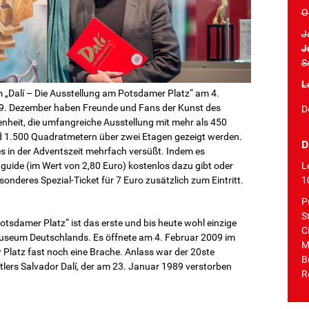
O
J
J
S
L
 „Dalí – Die Ausstellung am Potsdamer Platz“ am 4.
19. Dezember haben Freunde und Fans der Kunst des
D
nheit, die umfangreiche Ausstellung mit mehr als 450
nd 1.500 Quadratmetern über zwei Etagen gezeigt werden.
D
 in der Adventszeit mehrfach versüßt. Indem es
L
­guide (im Wert von 2,80 Euro) kostenlos dazu gibt oder
1
sonderes Spezial-Ticket für 7 Euro zusätzlich zum Eintritt.
P
S
tsdamer Platz“ ist das erste und bis heute wohl einzige
Ci
museum Deutschlands. Es öffnete am 4. Februar 2009 im
M
 Platz fast noch eine Brache. Anlass war der 20ste
B
rs Salvador Dalí, der am 23. Januar 1989 verstorben
R