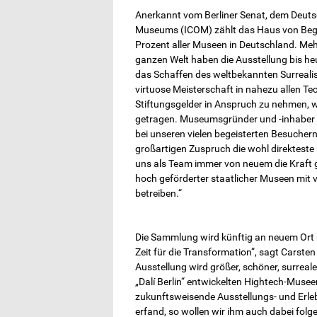
Anerkannt vom Berliner Senat, dem Deut
Museums (ICOM) zählt das Haus von Begi
Prozent aller Museen in Deutschland. Meh
ganzen Welt haben die Ausstellung bis he
das Schaffen des weltbekannten Surrealist
virtuose Meisterschaft in nahezu allen Tec
Stiftungsgelder in Anspruch zu nehmen, w
getragen. Museumsgründer und -inhaber 
bei unseren vielen begeisterten Besuchern 
großartigen Zuspruch die wohl direktest
uns als Team immer von neuem die Kraft
hoch geförderter staatlicher Museen mit 
betreiben.“
Die Sammlung wird künftig an neuem Ort m
Zeit für die Transformation“, sagt Carste
Ausstellung wird größer, schöner, surreal
„Dalí Berlin“ entwickelten Hightech-Musee
zukunftsweisende Ausstellungs- und Erlebni
erfand, so wollen wir ihm auch dabei folge