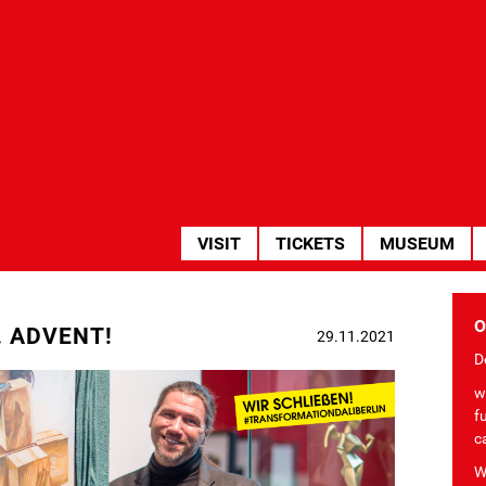
HAUPTNAVIGATION
VISIT
TICKETS
MUSEUM
O
 ADVENT!
29.11.2021
De
w
f
c
W