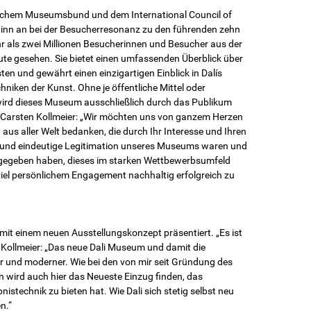
schem Museumsbund und dem International Council of
nn an bei der Besucherresonanz zu den führen­den zehn
r als zwei Millionen Besucherinnen und Besucher aus der
ute gesehen. Sie bietet einen umfassenden Überblick über
en und gewährt einen einzigartigen Einblick in Dalís
hniken der Kunst. Ohne je öffentliche Mittel oder
ird dieses Museum aus­schließlich durch das Publikum
Carsten Kollmeier: „Wir möchten uns von ganzem Herzen
aus aller Welt bedanken, die durch Ihr Interesse und Ihren
e und eindeutige Legitimation unseres Museums waren und
 gegeben haben, dieses im starken Wettbewerbsumfeld
viel persönlichem Engagement nachhaltig erfolgreich zu
it einem neuen Ausstellungskonzept präsentiert. „Es ist
n Kollmeier: „Das neue Dali Museum und damit die
er und moderner. Wie bei den von mir seit Grün­dung des
n wird auch hier das Neueste Einzug finden, das
stechnik zu bieten hat. Wie Dali sich stetig selbst neu
n.“