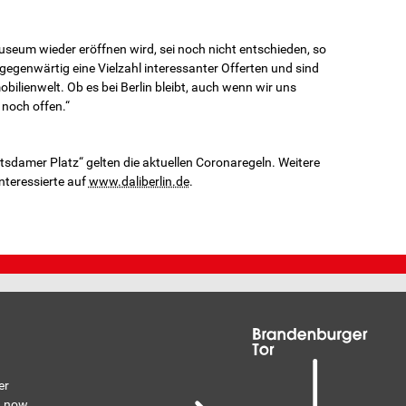
seum wieder eröffnen wird, sei noch nicht ent­schieden, so
gegenwärtig eine Vielzahl interessanter Offerten und sind
ilienwelt. Ob es bei Berlin bleibt, auch wenn wir uns
 noch offen.“
sdamer Platz“ gelten die aktuellen Coronaregeln. Weitere
nteressierte auf
www.daliberlin.de
.
er
n now.