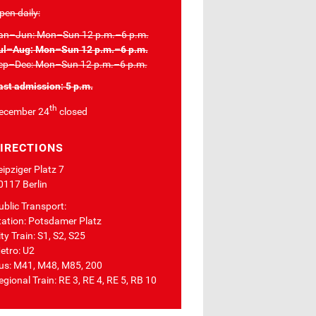
pen daily:
an–Jun: Mon–Sun 12 p.m.–6 p.m.
ul–Aug: Mon–Sun 12 p.m.–6 p.m.
ep–Dec: Mon–Sun 12 p.m.–6 p.m.
ast admission: 5 p.m.
th
ecember 24
closed
IRECTIONS
eipziger Platz 7
0117 Berlin
ublic Transport:
tation: Potsdamer Platz
ty Train: S1, S2, S25
etro: U2
us: M41, M48, M85, 200
egional Train: RE 3, RE 4, RE 5, RB 10