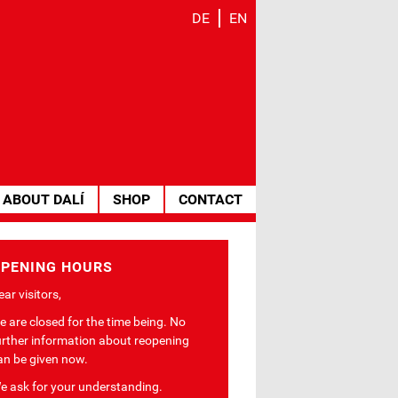
DE
EN
ABOUT DALÍ
SHOP
CONTACT
PENING HOURS
ar visitors,
e are closed for the time being. No
urther information about reopening
an be given now.
e ask for your understanding.