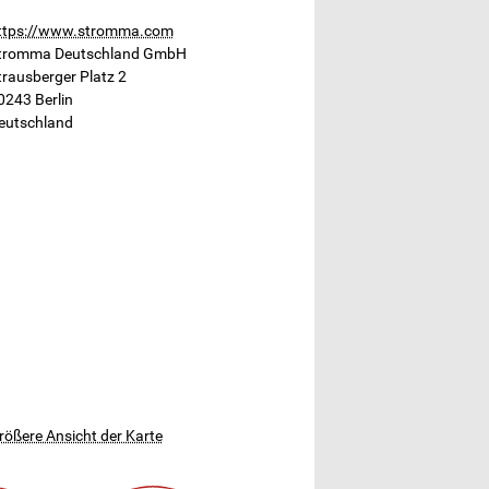
ttps://www.stromma.com
tromma Deutschland GmbH
trausberger Platz 2
0243
Berlin
eutschland
rößere Ansicht der Karte