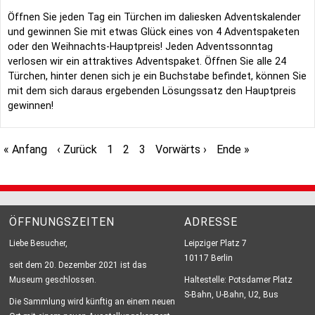
Öffnen Sie jeden Tag ein Türchen im daliesken Advents­kalender
und gewinnen Sie mit etwas Glück eines von 4 Advents­paketen
oder den Weihnachts-Hauptpreis! Jeden Adventssonntag
verlosen wir ein attraktives Advents­paket. Öffnen Sie alle 24
Türchen, hinter denen sich je ein Buchstabe befindet, können Sie
mit dem sich daraus ergebenden Lösungssatz den Hauptpreis
gewinnen!
Erste
« Anfang
Vorherige
‹ Zurück
Page
1
Aktuelle
2
Page
3
Nächste
Vorwärts ›
Letzte
Ende »
Seitennummerierung
Seite
Seite
Seite
Seite
Seite
ÖFFNUNGSZEITEN
ADRESSE
Liebe Besucher,
Leipziger Platz 7
10117 Berlin
seit dem 20. Dezember 2021 ist das
Museum geschlossen.
Haltestelle: Potsdamer Platz
S-Bahn, U-Bahn, U2, Bus
Die Sammlung wird künftig an einem neuen