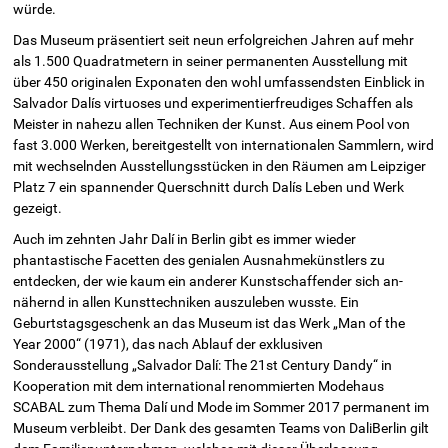
würde.
Das Museum präsentiert seit neun erfolgreichen Jahren auf mehr
als 1.500 Quadratmetern in seiner permanenten Ausstellung mit
über 450 originalen Exponaten den wohl umfassendsten Einblick in
Salvador Dalís virtuoses und experimentierfreudiges Schaffen als
Meister in nahezu allen Techniken der Kunst. Aus einem Pool von
fast 3.000 Werken, bereitgestellt von internationalen Sammlern, wird
mit wechselnden Ausstellungsstücken in den Räumen am Leipziger
Platz 7 ein spannender Querschnitt durch Dalís Leben und Werk
gezeigt.
Auch im zehnten Jahr Dalí in Berlin gibt es immer wieder
phantastische Facetten des genialen Ausnahmekünstlers zu
entdecken, der wie kaum ein anderer Kunstschaffender sich an­
nähernd in allen Kunsttechniken auszuleben wusste. Ein
Geburtstagsgeschenk an das Museum ist das Werk „Man of the
Year 2000“ (1971), das nach Ablauf der exklusiven
Sonderausstellung „Salvador Dalí: The 21st Century Dandy“ in
Kooperation mit dem international renommierten Modehaus
SCABAL zum Thema Dalí und Mode im Sommer 2017 permanent im
Museum verbleibt. Der Dank des gesamten Teams von DaliBerlin gilt