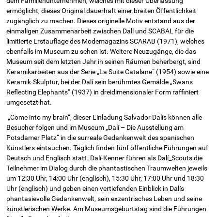
dem Familienunternehmen, welches mit dieser Überlassung
ermöglicht, dieses Original dauerhaft einer breiten Öffentlichkeit
zugänglich zu machen. Dieses originelle Motiv entstand aus der
einmaligen Zusammenarbeit zwischen Dalí und SCABAL für die
limitierte Erstauflage des Modemagazins SCARAB (1971), welches
ebenfalls im Museum zu sehen ist. Weitere Neuzugänge, die das
Museum seit dem letzten Jahr in seinen Räumen beherbergt, sind
Keramikarbeiten aus der Serie „La Suite Catalane“ (1954) sowie eine
Keramik-Skulptur, bei der Dalí sein berühmtes Gemälde „Swans
Reflecting Elephants“ (1937) in dreidimensionaler Form raffiniert
umgesetzt hat.
„Come into my brain“, dieser Einladung Salvador Dalís können alle
Besucher folgen und im Museum „Dalí – Die Ausstellung am
Potsdamer Platz“ in die surreale Gedankenwelt des spanischen
Künstlers eintauchen. Täglich finden fünf öffentliche Führungen auf
Deutsch und Englisch statt. Dalí-Kenner führen als Dalí_Scouts die
Teilnehmer im Dialog durch die phantastischen Traumwelten jeweils
um 12:30 Uhr, 14:00 Uhr (englisch), 15:30 Uhr, 17:00 Uhr und 18:30
Uhr (englisch) und geben einen vertiefenden Einblick in Dalís
phantasievolle Gedankenwelt, sein exzentrisches Leben und seine
künstlerischen Werke. Am Museums­geburtstag sind die Führungen