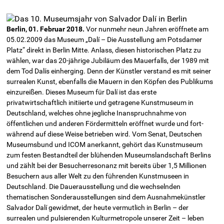
Berlin, 01. Februar 2018.
Vor nunmehr neun Jahren eröffnete am
05.02.2009 das Museum „Dalí – Die Ausstellung am Potsdamer
Platz“ direkt in Berlin Mitte. Anlass, diesen historischen Platz zu
wählen, war das 20-jährige Jubiläum des Mauerfalls, der 1989 mit
dem Tod Dalís einherging. Denn der Künstler verstand es mit seiner
surrealen Kunst, ebenfalls die Mauern in den Köpfen des Publikums
einzureißen. Dieses Museum für Dalí ist das erste
privatwirtschaftlich initiierte und getragene Kunstmuseum in
Deutschland, welches ohne jegliche Inan­spruch­nahme von
öffentlichen und anderen Fördermitteln eröffnet wurde und fort­
während auf diese Weise betrieben wird. Vom Senat, Deutschen
Museumsbund und ICOM anerkannt, gehört das Kunstmuseum
zum festen Bestandteil der blühenden Museumslandschaft Berlins
und zählt bei der Besucherresonanz mit bereits über 1,5 Millionen
Besuchern aus aller Welt zu den führenden Kunstmuseen in
Deutschland. Die Dauerausstellung und die wechselnden
thematischen Sonderausstellungen sind dem Ausnahmekünstler
Salvador Dalí gewidmet, der heute vermutlich in Berlin – der
surrealen und pulsierenden Kulturmetropole unserer Zeit – leben