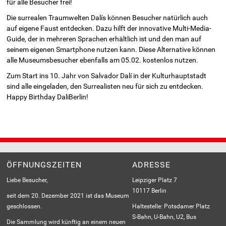
für alle Besucher frei!
Die surrealen Traumwelten Dalís können Besucher natürlich auch
auf eigene Faust entdecken. Dazu hilft der innovative Multi-Media-
Guide, der in mehreren Sprachen erhältlich ist und den man auf
seinem eigenen Smartphone nutzen kann. Diese Alternative können
alle Museums­besucher ebenfalls am 05.02. kostenlos nutzen.
Zum Start ins 10. Jahr von Salvador Dalí in der Kulturhauptstadt
sind alle eingeladen, den Surrealisten neu für sich zu entdecken.
Happy Birthday DaliBerlin!
ÖFFNUNGSZEITEN
ADRESSE
Liebe Besucher,
Leipziger Platz 7
10117 Berlin
seit dem 20. Dezember 2021 ist das Museum
geschlossen.
Haltestelle: Potsdamer Platz
S-Bahn, U-Bahn, U2, Bus
Die Sammlung wird künftig an einem neuen