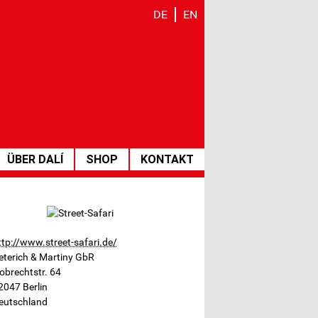
DE
EN
ÜBER DALÍ
SHOP
KONTAKT
ttp://www.street-safari.de/
eterich & Martiny GbR
obrechtstr. 64
2047
Berlin
eutschland