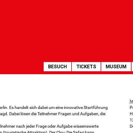
HAUPTNAVIGATION
BESUCH
TICKETS
MUSEUM
h
Berlin. Es handelt sich dabei um eine innovative Startführung
P
jagd. Dabei lösen die Teilnehmer Fragen und Aufgaben, die
H
1
Teilnehmer nach jeder Frage oder Aufgabe wissenswerte
D
 (touristische Attraktion). Der Clou: Die Safari kann