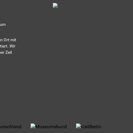
eum
n Ort mit
iert. Wir
er Zeit