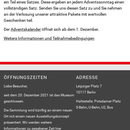
ein Teil eines Satzes. Diese ergeben an jedem Adventssonntag einen
vollständigen Satz. Senden Sie uns diesen Satz zu und Sie nehmen
an der Verlosung unserer attraktive Pakete mit wertvollen
Geschenken teil.
Der
Adventskalender
öffnet sich ab dem 1. Dezember.
Weitere Informationen und Teilnahmebedingungen
ÖFFNUNGSZEITEN
ADRESSE
Liebe Besucher,
Leipziger Platz 7
10117 Berlin
seit dem 20. Dezember 2021 ist das Museum
geschlossen.
Haltestelle: Potsdamer Platz
S-Bahn, U-Bahn, U2, Bus
Die Sammlung wird künftig an einem neuen
Ort mit einem neuen Ausstellungskonzept
präsentiert. Wir werden weitere
Informationen zu gegebener Zeit hier