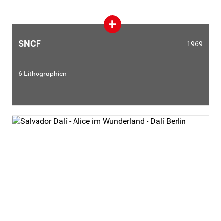
SNCF
1969
6 Lithographien
Im Auftrag der französischen Eisenbahngesellschaft SNCF
(
Société Nationale des Chemins de Fer Français
) entwirft
Dalí phantasievolle Landschaftsbilder zu verschiedenen
Regionen Frankreichs.