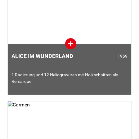
ALICE IM WUNDERLAND
1969
1 Radierung und 12 Heliogravüren mit Holzschnitten als
Remarque
1969 erschien die luxuriöse Buchausgabe Alice im
Wunderland von Lewis Carroll bei Random House in New
York. Dalí illustrierte dieses Werk, das einem Kreis von
Bibliophilen gewidmet war, mit 13 farbenprächtigen Blättern.