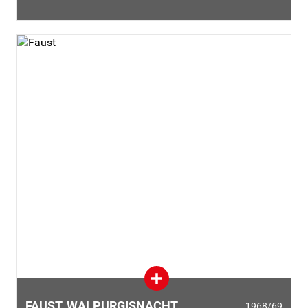
Dies verweist darauf, dass es sich nicht um eine reine
Buchillustration handelt, sondern eine einfallsreiche
Interpretation der Literatur mitschwingt.
FAUST, WALPURGISNACHT
1968/69