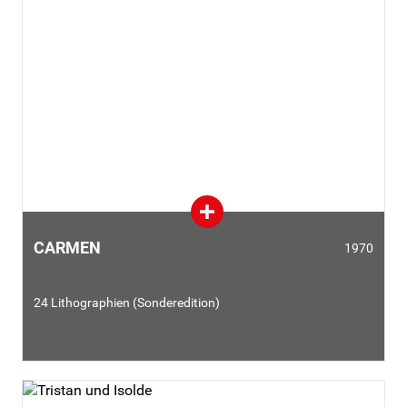
CARMEN
1970
24 Lithographien (Sonderedition)
Zu diesem farbenprächtigen Gesamtwerk wurde Dalí durch
den weltberühmten Dirigenten Leopold Stokowski angeregt.
Dieser fragte ihn, ob er nicht eigens für die Uraufführung der
englischen Fassung der Bizet-Oper
Carmen
(1970) eine Serie