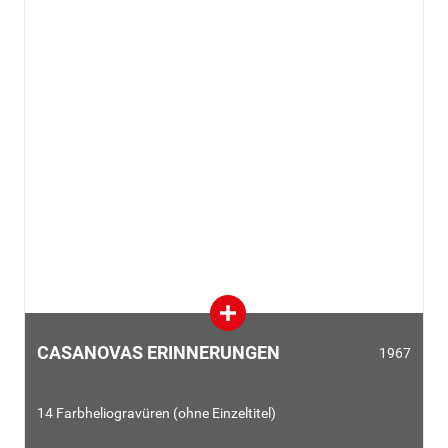
CASANOVAS ERINNERUNGEN
1967
14 Farbheliogravüren (ohne Einzeltitel)
Der Originaltitel zu dieser Serie lautet
Dalí illustre Casanova
.