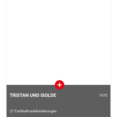
von Illustrationen schaffen wolle. Dalí stimmte sofort zu, da
Bizets
Carmen
für Dalí die "spanischste aller französischen
Opern" war. In der gesamten Serie tauchen viele
Berührungspunkte zu Dalís Leben, zu Spanien und seinen
Traditionen auf.
TRISTAN UND ISOLDE
1970
21 Farbkaltnadelradierungen