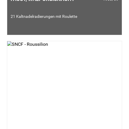
21 Kaltnadelradierungen mit Roulette
Dalís Faust-Illustration liegt die berühmte französische
Übersetzung von Goethes jüngerem Zeitgenossen Gérard de
Nerval (1808 - 1855) zugrunde. Bei den illustrierten
Textpassagen handelt es sich meist um düstere, magisch
anmutende Bilder.