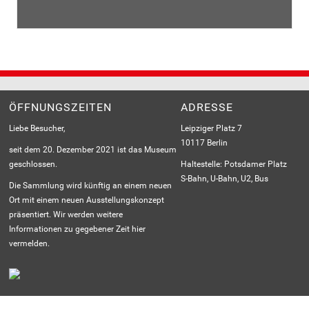
Die mittelalterliche Geschichte von
Tristan und Isolde
handelt von einer tragischen Liebesgeschichte in einer
Dreiecksbeziehung. Im Allgemeinen wurde Dalí oft vom
Load
Thema Liebe für seine Kunstwerke inspiriert.
More
ÖFFNUNGSZEITEN
ADRESSE
Liebe Besucher,
Leipziger Platz 7
10117 Berlin
seit dem 20. Dezember 2021 ist das Museum
geschlossen.
Haltestelle: Potsdamer Platz
S-Bahn, U-Bahn, U2, Bus
Die Sammlung wird künftig an einem neuen
Ort mit einem neuen Ausstellungskonzept
präsentiert. Wir werden weitere
Informationen zu gegebener Zeit hier
vermelden.